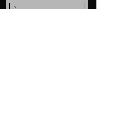
Sesja miłosna
Sesja ślubna
Współpraca
Fotografia eventowa
Napisz wiadomość
Prześlij
Jeśli po 48h nie otrzymaliście ode mnie
odpowiedzi to sprawdźcie folder spam w swojej
skrzynce mailowej lub napiszcie bezpośrednio
na: