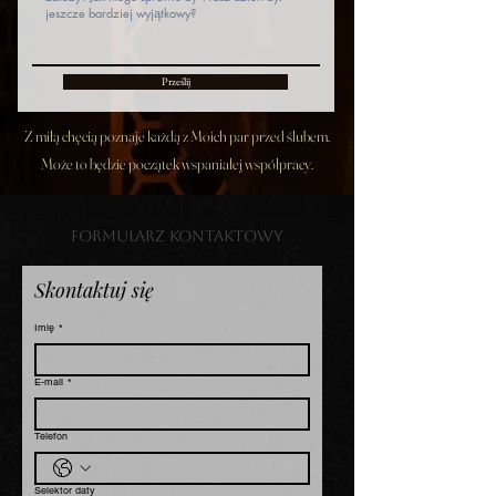
Prześlij
Z miłą chęcią poznaje każdą z Moich par przed ślubem.
Może to będzie początek wspaniałej współpracy.
Formularz kontaktowy
Skontaktuj się 
Imię
*
E-mail
*
Telefon
Selektor daty