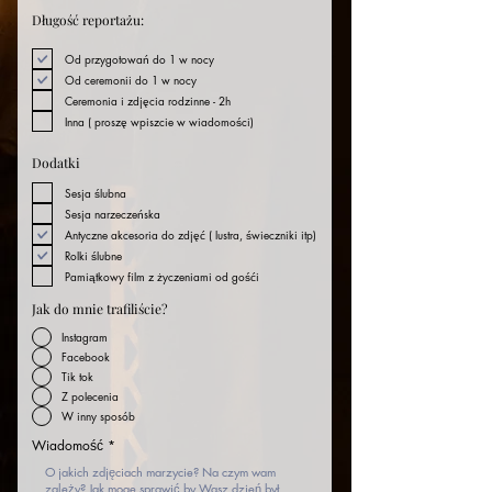
Długość reportażu:
Od przygotowań do 1 w nocy
Od ceremonii do 1 w nocy
Ceremonia i zdjęcia rodzinne - 2h
Inna ( proszę wpiszcie w wiadomości)
Dodatki
Sesja ślubna
Sesja narzeczeńska
Antyczne akcesoria do zdjęć ( lustra, świeczniki itp)
Rolki ślubne
Pamiątkowy film z życzeniami od gośći
Jak do mnie trafiliście?
Instagram
Facebook
Tik tok
Z polecenia
W inny sposób
Wiadomość